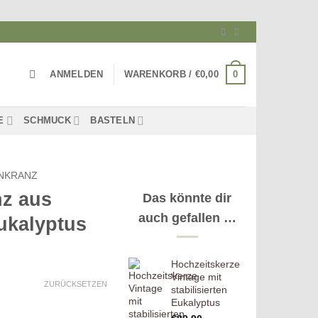
0
ANMELDEN
WARENKORB /
€
0,00
E
SCHMUCK
BASTELN
NKRANZ
z aus
Das könnte dir
auch gefallen …
Eukalyptus
Hochzeitskerze
isspanne:
Vintage mit
,00
ZURÜCKSETZEN
stabilisierten
Eukalyptus