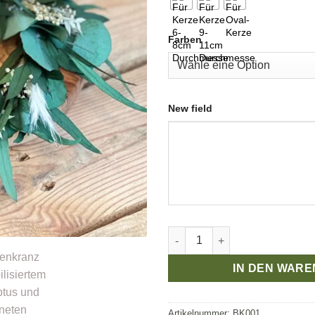
€20
Farben
New field
Der Blumenkranz aus stabilis
IN DEN WAR
Artikelnummer:
BK001