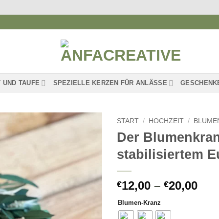
 UND TAUFE
SPEZIELLE KERZEN FÜR ANLÄSSE
GESCHENK
START
/
HOCHZEIT
/
BLUME
Der Blumenkran
Auf die
stabilisiertem 
Wunschliste
Pre
12,00
–
20,00
€
€
€12
Blumen-Kranz
bis