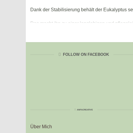
Dank der Stabilisierung behält der Eukalyptus s
Das macht ihn zu einer langlebigen und pflegelei
Ob um Ihre Hochzeitskerze oder als stilvolles E
Verleihen Sie Ihrer Hochzeitskerze oder Ihrem 
FOLLOW ON FACEBOOK
Bestellen Sie jetzt und genießen Sie die zeitlose
ANFACREATIVE
Über Mich