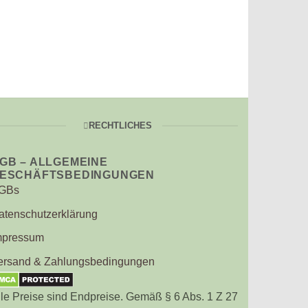
türliche Schönheit in jeden Raum.
iertem Eukalyptus und getrockneten Blumen.
RECHTLICHES
tücks.
GB – ALLGEMEINE
ESCHÄFTSBEDINGUNGEN
GBs
atenschutzerklärung
mpressum
ersand & Zahlungsbedingungen
lle Preise sind Endpreise. Gemäß § 6 Abs. 1 Z 27