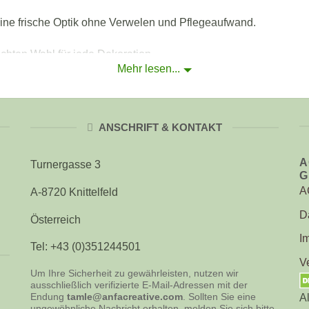
eine frische Optik ohne Verwelen und Pflegeaufwand.
chten Wahl für jede Dekoration.
Mehr lesen...
lement in Ihrem Wohnraum – dieser Kranz bringt Eleganz und na
Zuhause eine besondere Note mit dem Blumenkranz aus stabilis
ANSCHRIFT & KONTAKT
 Schönheit und Vielseitigkeit dieses einzigartigen Dekorationss
A
Turnergasse 3
G
A
A-8720 Knittelfeld
D
Österreich
I
Tel: +43 (0)351244501
V
Um Ihre Sicherheit zu gewährleisten, nutzen wir
ausschließlich verifizierte E-Mail-Adressen mit der
Endung
tamle@anfacreative.com
. Sollten Sie eine
A
ungewöhnliche Nachricht erhalten, melden Sie sich bitte