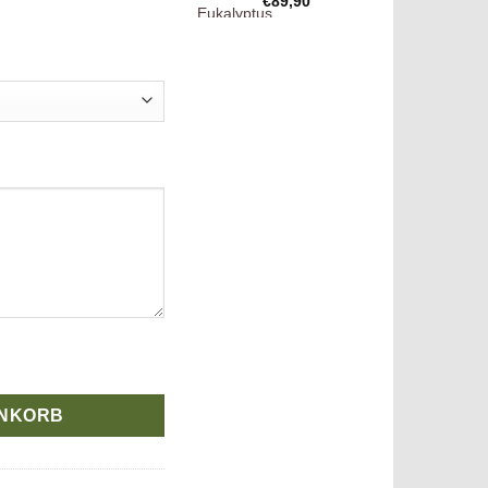
,00
€
89,90
iertem Eukalyptus Menge
ENKORB