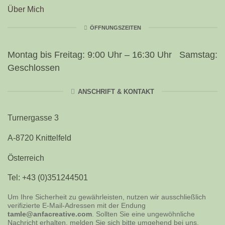
Trauerkerze für stille Abschiedsmomente
Über Mich
ÖFFNUNGSZEITEN
Geschenk für Hinterbliebene oder persönliche Altäre
Montag bis Freitag: 9:00 Uhr – 16:30 Uhr Samstag:
Geschlossen
ANSCHRIFT & KONTAKT
Turnergasse 3
A-8720 Knittelfeld
Österreich
Tel: +43 (0)351244501
Um Ihre Sicherheit zu gewährleisten, nutzen wir ausschließlich
verifizierte E-Mail-Adressen mit der Endung
tamle@anfacreative.com
. Sollten Sie eine ungewöhnliche
Nachricht erhalten, melden Sie sich bitte umgehend bei uns.