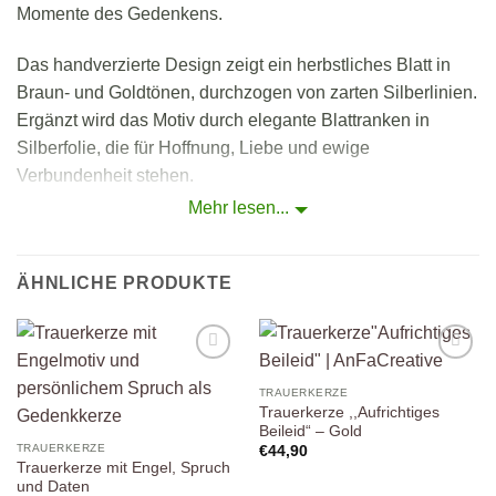
Momente des Gedenkens.
Das handverzierte Design zeigt ein herbstliches Blatt in
Braun- und Goldtönen, durchzogen von zarten Silberlinien.
Ergänzt wird das Motiv durch elegante Blattranken in
Silberfolie, die für Hoffnung, Liebe und ewige
Verbundenheit stehen.
Mehr lesen...
Diese hochwertige Trauerkerze eignet sich perfekt für
Gedenkplätze zuhause, Trauerfeiern oder als liebevolles
Geschenk für Angehörige.
ÄHNLICHE PRODUKTE
Jede Kerze wird in unserer Manufaktur in der Steiermark
mit viel Gefühl und handwerklicher Präzision gefertigt – ein
Auf die
Auf die
stilvolles Einzelstück für die Erinnerung.
Wunschliste
Wunschliste
TRAUERKERZE
Trauerkerze ,,Aufrichtiges
Beileid“ – Gold
TRAUERKERZE
€
44,90
Produktdetails:
Trauerkerze mit Engel, Spruch
und Daten
Spruch:
„In lieber Erinnerung“