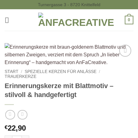
Zum
Turnergasse 3 - 8720 Knittelfeld
Inhalt
springen
0
Auf die
Wunschliste
START
/
SPEZIELLE KERZEN FÜR ANLÄSSE
/
TRAUERKERZE
Erinnerungskerze mit Blattmotiv –
stilvoll & handgefertigt
22,90
€