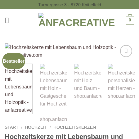
Zum
Turnergasse 3 - 8720 Knittelfeld
Inhalt
springen
0
Bestseller
Auf die
Wunschliste
START
/
HOCHZEIT
/
HOCHZEITSKERZEN
Hochzeitskerze mit Lebensbaum und