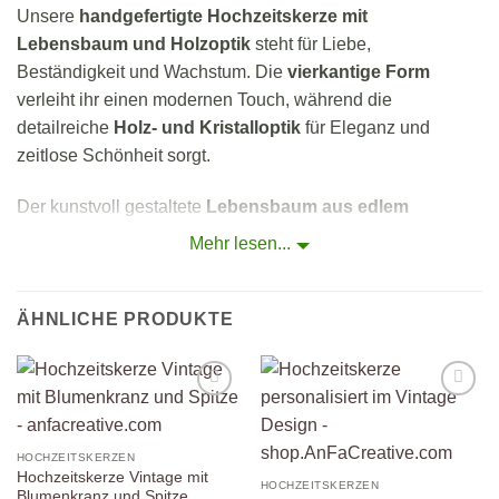
Unsere
handgefertigte Hochzeitskerze mit
Lebensbaum und Holzoptik
steht für Liebe,
Beständigkeit und Wachstum. Die
vierkantige Form
verleiht ihr einen modernen Touch, während die
detailreiche
Holz- und Kristalloptik
für Eleganz und
zeitlose Schönheit sorgt.
Der kunstvoll gestaltete
Lebensbaum aus edlem
Goldwachs
symbolisiert tiefe Verbundenheit und eine
Mehr lesen...
gemeinsame Zukunft. In perfektem Einklang mit der
Olivenholz-Optik
strahlt die Kerze Natürlichkeit und
Wärme aus. Jede Kerze ist ein Unikat – mit viel Liebe
ÄHNLICHE PRODUKTE
handgefertigt und in kleinen Variationen einzigartig.
Ob als stilvolles Element für die Trauung oder als
Auf die
Auf die
besonderes Hochzeitsgeschenk – diese Kerze verleiht
Wunschliste
Wunschliste
jedem Moment eine magische Atmosphäre.
HOCHZEITSKERZEN
Hochzeitskerze Vintage mit
HOCHZEITSKERZEN
Blumenkranz und Spitze