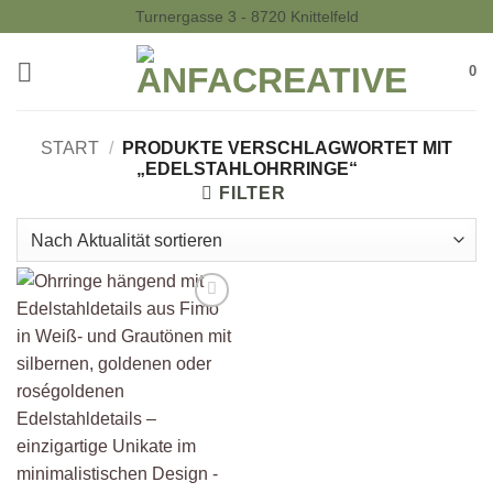
Zum
Turnergasse 3 - 8720 Knittelfeld
Inhalt
springen
0
START
/
PRODUKTE VERSCHLAGWORTET MIT
„EDELSTAHLOHRRINGE“
FILTER
Auf die
Wunschliste