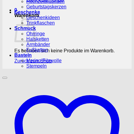
Hochzeitsjubiläen
Geburtstagskerzen
0
Geschenke
Warenkorb
Geschenkideen
Trinkflaschen
Schmuck
Ohrringe
Halsketten
Armbänder
Fußketten
Es befinden sich keine Produkte im Warenkorb.
Basteln
Merino-Filzwolle
Zurück zum Shop
Stempeln