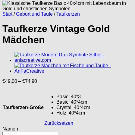
Start
/
Geburt und Taufe
/
Taufkerzen
Taufkerze Vintage Gold
Mädchen
Preisspanne:
€
49,00
–
€
74,90
€49,00
bis
Basic: 40*3
€74,90
Basic: 40*4cm
Taufkerzen-Große
Crystal: 40*4cm
Holz: 40*4cm
Zurücksetzen
Namen