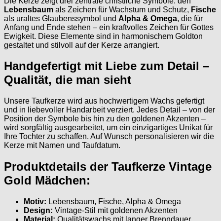
Die Kerze zeigt drei zentrale christliche Symbole: den
Lebensbaum
als Zeichen für Wachstum und Schutz,
Fische
als uraltes Glaubenssymbol und
Alpha & Omega
, die für
Anfang und Ende stehen – ein kraftvolles Zeichen für Gottes
Ewigkeit. Diese Elemente sind in harmonischem Goldton
gestaltet und stilvoll auf der Kerze arrangiert.
Handgefertigt mit Liebe zum Detail –
Qualität, die man sieht
Unsere Taufkerze wird aus hochwertigem Wachs gefertigt
und in liebevoller Handarbeit verziert. Jedes Detail – von der
Position der Symbole bis hin zu den goldenen Akzenten –
wird sorgfältig ausgearbeitet, um ein einzigartiges Unikat für
Ihre Tochter zu schaffen. Auf Wunsch personalisieren wir die
Kerze mit Namen und Taufdatum.
Produktdetails der Taufkerze Vintage
Gold Mädchen:
Motiv:
Lebensbaum, Fische, Alpha & Omega
Design:
Vintage-Stil mit goldenen Akzenten
Material:
Qualitätswachs mit langer Brenndauer