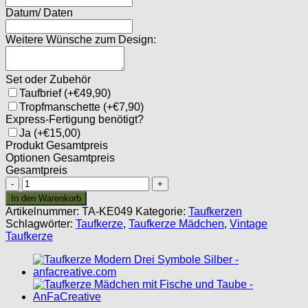
Datum/ Daten
Weitere Wünsche zum Design:
Set oder Zubehör
Taufbrief
(+€49,90)
Tropfmanschette
(+€7,90)
Express-Fertigung benötigt?
Ja
(+€15,00)
Produkt Gesamtpreis
Optionen Gesamtpreis
Gesamtpreis
Taufkerze
Vintage
In den Warenkorb
Gold
Artikelnummer:
TA-KE049
Kategorie:
Taufkerzen
Mädchen
Schlagwörter:
Taufkerze
,
Taufkerze Mädchen
,
Vintage
Menge
Taufkerze