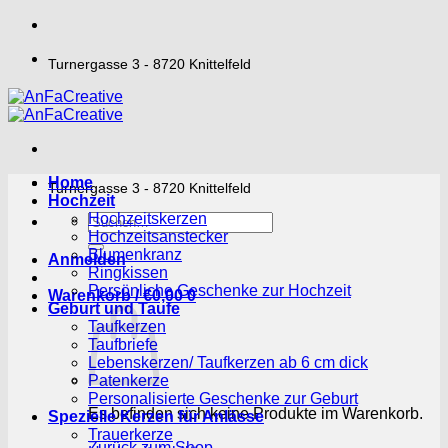
Zum
Inhalt
springen
Turnergasse 3 - 8720 Knittelfeld
Home
Turnergasse 3 - 8720 Knittelfeld
Hochzeit
Hochzeitskerzen
Suchen
Hochzeitsanstecker
nach:
Blumenkranz
Anmelden
Ringkissen
Persönliche Geschenke zur Hochzeit
Warenkorb /
€
0,00
0
Geburt und Taufe
Taufkerzen
Taufbriefe
Lebenskerzen/ Taufkerzen ab 6 cm dick
Patenkerze
Personalisierte Geschenke zur Geburt
Es befinden sich keine Produkte im Warenkorb.
Spezielle Kerzen für Anlässe
Trauerkerze
Zurück zum Shop