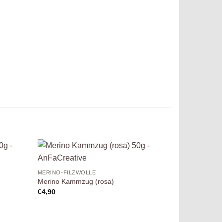
uf die
Auf die
MERINO-FILZWOLLE
chliste
Wunschliste
Merino Kammzug (rosa)
€
4,90