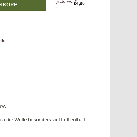
€
4,90
ENKORB
lle
sw.
a die Wolle besonders viel Luft enthält.