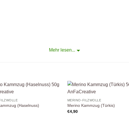
Mehr lesen...
anfacreative.com/merino-filzwolle
Auf die
A
FILZWOLLE
MERINO-FILZWOLLE
Wunschliste
Wuns
Kammzug (Haselnuss)
Merino Kammzug (Türkis)
€
4,90