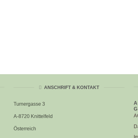
ANSCHRIFT & KONTAKT
A
Turnergasse 3
G
A
A-8720 Knittelfeld
D
Österreich
I