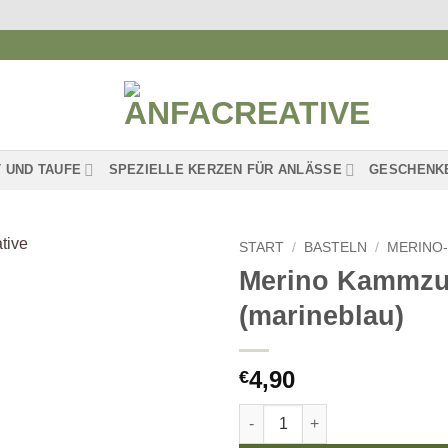
 UND TAUFE
SPEZIELLE KERZEN FÜR ANLÄSSE
GESCHENK
START
/
BASTELN
/
MERINO
Merino Kammz
Auf die
(marineblau)
Wunschliste
4,90
€
Merino Kammzug (marineblau