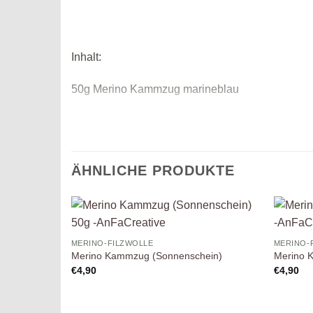
Inhalt:
50g Merino Kammzug marineblau
21 micron
Mehrere bei uns erhältiche Farben unter
https://
ÄHNLICHE PRODUKTE
Auf die
MERINO-FILZWOLLE
MERINO-
Wunschliste
Merino Kammzug (Sonnenschein)
Merino 
€
4,90
€
4,90