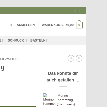
0
ANMELDEN
WARENKORB /
€
0,00
E
SCHMUCK
BASTELN
-FILZWOLLE
ug
Das könnte dir
auch gefallen …
Merino
) Menge
Kammzug
(naturweiß)