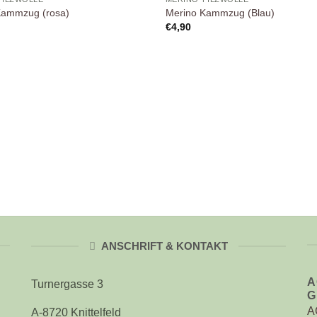
Wunschliste
Wuns
Kammzug (rosa)
Merino Kammzug (Blau)
€
4,90
ANSCHRIFT & KONTAKT
A
Turnergasse 3
G
A
A-8720 Knittelfeld