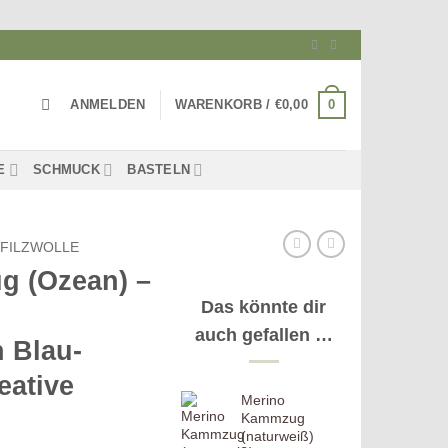
0
ANMELDEN
WARENKORB /
€
0,00
E
SCHMUCK
BASTELN
-FILZWOLLE
g (Ozean) –
Das könnte dir
auch gefallen …
 Blau-
eative
Merino
Kammzug
(naturweiß)