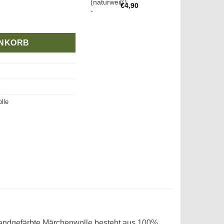
€
4,90
dgefärbte Märchenwolle in Blau-Türkis | AnFaCreative Menge
ENKORB
lle
 handgefärbte Märchenwolle besteht aus 100%