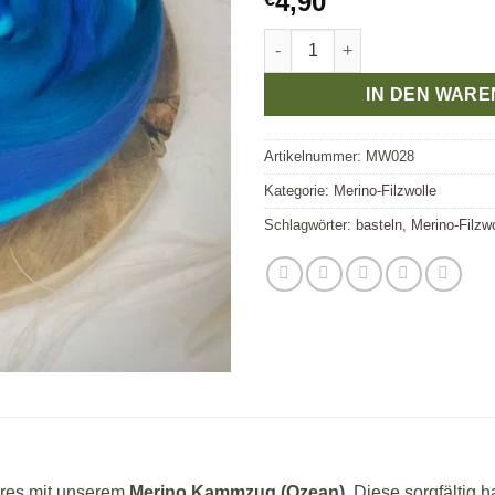
4,90
Merino Kammzug (Ozean) – Han
IN DEN WAR
Artikelnummer:
MW028
Kategorie:
Merino-Filzwolle
Schlagwörter:
basteln
,
Merino-Filzwo
eres mit unserem
Merino Kammzug (Ozean)
. Diese sorgfältig