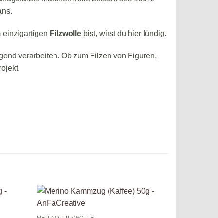
ans.
m einzigartigen
Filzwolle
bist, wirst du hier fündig.
agend verarbeiten. Ob zum Filzen von Figuren,
ojekt.
uf die
Auf die
MERINO-FILZWOLLE