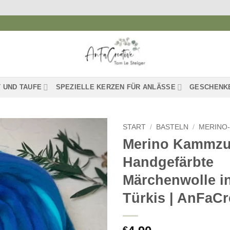
 UND TAUFE
SPEZIELLE KERZEN FÜR ANLÄSSE
GESCHENK
START
/
BASTELN
/
MERINO
Merino Kammzu
Auf die
Handgefärbte
Wunschliste
Märchenwolle in
Türkis | AnFaCr
€