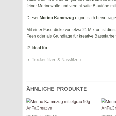
feiner Merinowolle und vereint satte Blautöne mi
Dieser
Merino Kammzug
eignet sich hervorrage
Mit einer Faserdicke von etwa 21 Mikron ist dies
Feen oder als Grundlage für kreative Bastelarbei
💙
Ideal für:
Trockenfilzen & Nassfilzen
Spinnen
Märchenwolle-Deko
ÄHNLICHE PRODUKTE
DIY-Geschenke & saisonale Handarbeit
Inhalt:
Auf die
MERINO-FILZWOLLE
MERINO-