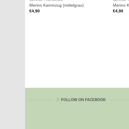
Wunschliste
50g Feinster Merino Kammzug (Ozean)
Merino Kammzug (mittelgrau)
Merino 
€
4,90
€
4,90
21 micron
FOLLOW ON FACEBOOK