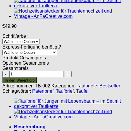
€
49,90
Schriftfarbe
Express-Fertigung benötigt?
Produkt Gesamtpreis
Optionen Gesamtpreis
Gesamtpreis
Taufbrief
für
In den Warenkorb
Mädchen
Artikelnummer:
TB-002
Kategorien:
Taufbriefe
,
Bestseller
mit
Schlagwörter:
Patenbrief
,
Taufbrief
,
Taufe
Kreuz
Menge
Beschreibung