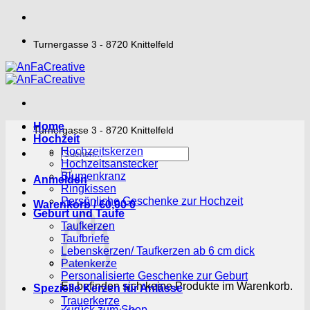
Zum
Inhalt
springen
Turnergasse 3 - 8720 Knittelfeld
Home
Turnergasse 3 - 8720 Knittelfeld
Hochzeit
Hochzeitskerzen
Suchen
Hochzeitsanstecker
nach:
Blumenkranz
Anmelden
Ringkissen
Persönliche Geschenke zur Hochzeit
Warenkorb /
€
0,00
0
Geburt und Taufe
Taufkerzen
Taufbriefe
Lebenskerzen/ Taufkerzen ab 6 cm dick
Patenkerze
Personalisierte Geschenke zur Geburt
Es befinden sich keine Produkte im Warenkorb.
Spezielle Kerzen für Anlässe
Trauerkerze
Zurück zum Shop