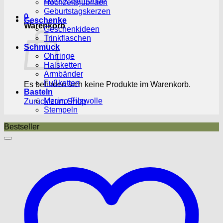
Hochzeitsjubiläen
Geburtstagskerzen
0
Geschenke
Warenkorb
Geschenkideen
Trinkflaschen
Schmuck
Ohrringe
Halsketten
Armbänder
Fußketten
Es befinden sich keine Produkte im Warenkorb.
Basteln
Merino-Filzwolle
Zurück zum Shop
Stempeln
Bestseller