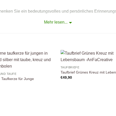
enken Sie ein bedeutungsvolles und persönliches Erinnerungsstü
Mehr lesen...
 einem besonderen Highlight, das die Bedeutung der Taufe auf 
Auf die
A
TAUFBRIEFE
Wunschliste
Wuns
Taufbrief Grünes Kreuz mit Leb
UND TAUFE
€
49,90
Taufkerze für Junge