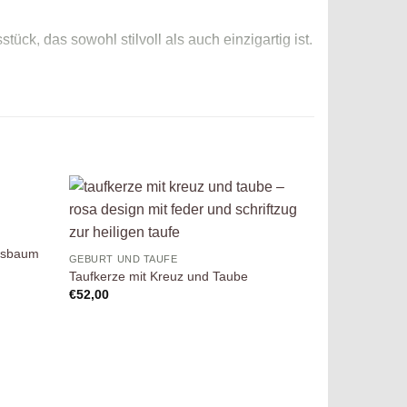
ck, das sowohl stilvoll als auch einzigartig ist.
eine wunderschöne Weise unterstreicht.
uf die
Auf die
chliste
Wunschliste
ensbaum
GEBURT UND TAUFE
Taufkerze mit Kreuz und Taube
€
52,00