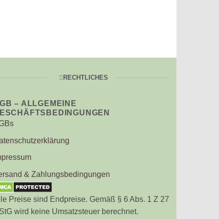
TAUFBRIEFE
Taufbrief M
€
49,90
RECHTLICHES
GB – ALLGEMEINE
ESCHÄFTSBEDINGUNGEN
GBs
atenschutzerklärung
mpressum
ersand & Zahlungsbedingungen
lle Preise sind Endpreise. Gemäß § 6 Abs. 1 Z 27
StG wird keine Umsatzsteuer berechnet.