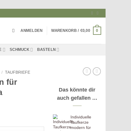
0
ANMELDEN
WARENKORB /
€
0,00
E
SCHMUCK
BASTELN
/
TAUFBRIEFE
n für
Das könnte dir
a
auch gefallen …
Individuelle
Taufkerze
modern für