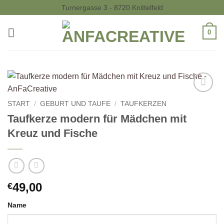
Zum
Turnergasse 3 - 8720 Knittelfeld
Inhalt
springen
0
Auf die
START
/
GEBURT UND TAUFE
/
TAUFKERZEN
Wunschliste
Taufkerze modern für Mädchen mit
Kreuz und Fische
49,00
€
Name