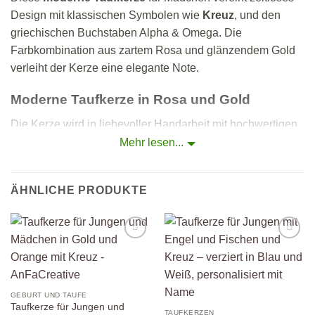
Design mit klassischen Symbolen wie
Kreuz
,
und den
griechischen Buchstaben Alpha & Omega. Die
Farbkombination aus zartem Rosa und glänzendem Gold
verleiht der Kerze eine elegante Note.
Moderne Taufkerze in Rosa und Gold
Die Kerze wird in liebevoller Handarbeit mit hochwertigen
Wachsplatten und goldenen Wachsstreifen verziert. Jedes
Mehr lesen...
Detail ist sorgfältig gesetzt – von den feinen Symbolen bis
hin zur personalisierten Beschriftung mit Name und
ÄHNLICHE PRODUKTE
Taufdatum.
Designmerkmale
Farben: Zartrosa & Gold
Auf die
Auf die
Wunschliste
Wunschliste
Symbole: Kreuz, Fische, Alpha & Omega
GEBURT UND TAUFE
Größe & Gestaltung: individuell wählbar
Taufkerze für Jungen und
TAUFKERZEN