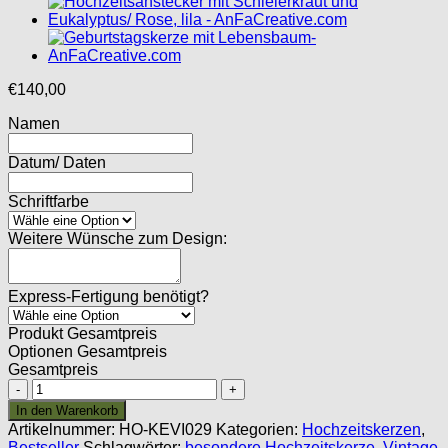
€
140,00
Namen
Datum/ Daten
Schriftfarbe
Weitere Wünsche zum Design:
Express-Fertigung benötigt?
Produkt Gesamtpreis
Optionen Gesamtpreis
Gesamtpreis
Hochzeitskerze
Vintage
In den Warenkorb
mit
Artikelnummer:
HO-KEVI029
Kategorien:
Hochzeitskerzen
,
Hirsch
Bestseller
Schlagwörter:
besondere Hochzeitskerze
,
Vintage