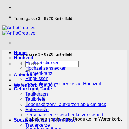
Zum
Inhalt
springen
Turnergasse 3 - 8720 Knittelfeld
Home
Turnergasse 3 - 8720 Knittelfeld
Hochzeit
Hochzeitskerzen
Suchen
Hochzeitsanstecker
nach:
Blumenkranz
Anmelden
Ringkissen
Persönliche Geschenke zur Hochzeit
Warenkorb /
€
0,00
0
Geburt und Taufe
Taufkerzen
Taufbriefe
Lebenskerzen/ Taufkerzen ab 6 cm dick
Patenkerze
Personalisierte Geschenke zur Geburt
Es befinden sich keine Produkte im Warenkorb.
Spezielle Kerzen für Anlässe
Trauerkerze
Zurück zum Shop