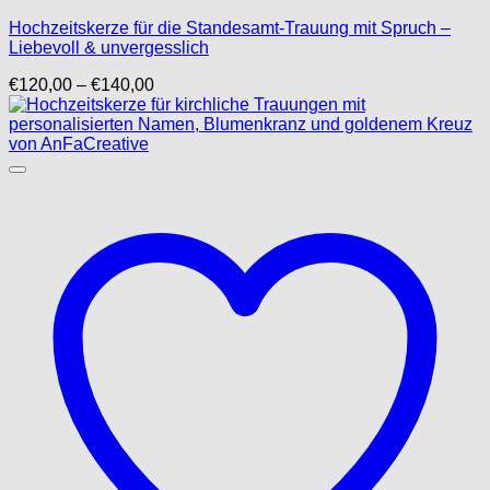
Hochzeitskerze für die Standesamt-Trauung mit Spruch –
Liebevoll & unvergesslich
Preisspanne:
€
120,00
–
€
140,00
€120,00
bis
€140,00