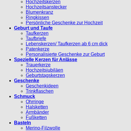
Hochzeitskerzen
Hochzeitsanstecker
Blumenkranz
Ringkissen
Persönliche Geschenke zur Hochzeit
Geburt und Taufe
Taufkerzen
Taufbriefe
Lebenskerzen/ Taufkerzen ab 6 cm dick
Patenkerze
Personalisierte Geschenke zur Geburt
Spezielle Kerzen für Anlässe
Trauerkerze
Hochzeitsjubiläen
Geburtstagskerzen
Geschenke
Geschenkideen
Trinkflaschen
Schmuck
Ohrringe
Halsketten
Armbänder
Fußketten
Basteln
Merino-Filzwolle