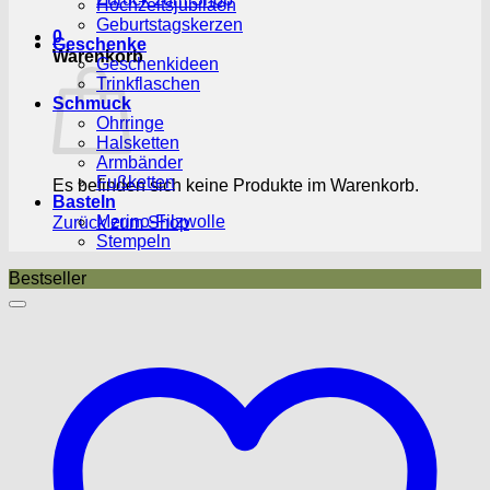
Hochzeitsjubiläen
Geburtstagskerzen
0
Geschenke
Warenkorb
Geschenkideen
Trinkflaschen
Schmuck
Ohrringe
Halsketten
Armbänder
Fußketten
Es befinden sich keine Produkte im Warenkorb.
Basteln
Merino-Filzwolle
Zurück zum Shop
Stempeln
Bestseller